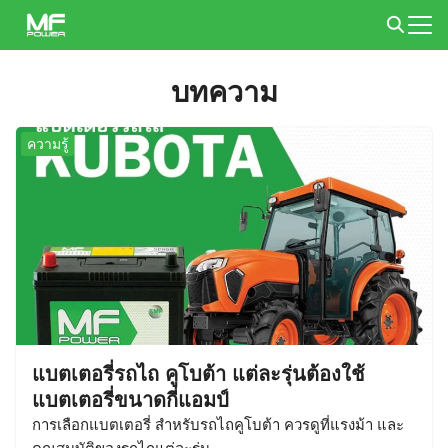
Skip
to
Search
content
for:
บทความ
ความรู้
แบตเตอรี่รถไถ คูโบต้า แต่ละรุ่นต้องใช้
แบตเตอรี่ขนาดกี่แอมป์
การเลือกแบตเตอรี่ สำหรับรถไถคูโบต้า ควรดูที่แรงม้า และ