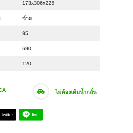
173x306x225
:
ซ้าย
95
690
120
CA
ไม่ต้องเติมน้ำกลั่น
twitter
line